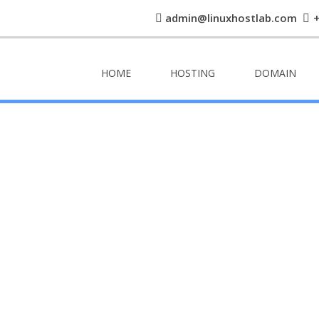
admin@linuxhostlab.com
HOME
HOSTING
DOMAIN
OUR BLOG
OUR ALL TUTORIAL BLOG.