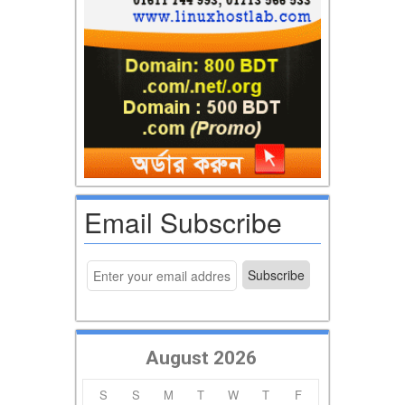
Email Subscribe
August 2026
S
S
M
T
W
T
F