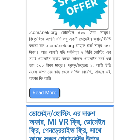
.com/.net/.org ডোমেইন ৫০০ টাকা মাত্র।
বিস্তারিতঃ আপনি যদি শুধু একটি ডোমেইন ক্রায়/রিনিউ
করতে চান .com/.net/.org তাহলে চার্জ মাত্র ৭৫০
টাকা। আর আপনি যদি সর্বনিম্ন ২ জিবি হোস্টিং এর
সাথে ডোমেইন ক্রায় করেন তাহলে ডোমেইন চার্জ ধরা
হবে ৫০০ টাকা মাত্র। প্রশ্ন/উত্তরঃ ১. আমি ইতি
মধ্যে আপনাদের কাছ থেকে সার্ভিস নিয়েছি, তাহলে এই
অফার কি আমি
Read More
ডোমেইন/হোস্টিং এর দারুণ
অফার, Mi VR ফ্রি, ডোমেইন
ফ্রি, পেনড্রেরাইভ ফ্রি, সাথে
আছে সকল প্রোডাক্টের উপরে