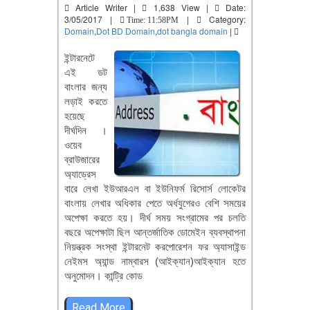
Article Writer |
1,638 View |
Date:
3/05/2017 |
|
Category:
Time: 11:58PM
Domain
,
Dot BD Domain
,
dot bangla domain
|
ইন্টারনেটে
এই ডট
বাংলার জন্য
লড়াই করতে
হয়েছে
দীর্ঘদিন ।
ওয়েব
ব্রাউজারের
অ্যাড্রেস
বারে লেখা ইউআরএল বা ইউনিফর্ম রিসোর্স লোকেটর
বাংলায় লেখার অধিকার পেতে অর্ধযুগেরও বেশি সময়ের
অপেক্ষা করতে হয়। দীর্ঘ সময় সংগ্রামের পর চলতি
বছরে অপেক্ষাটা ছিল আন্তর্জাতিক ডোমেইন ব্যবস্থাপনা
নিয়ন্ত্রক সংস্থা ইন্টারনেট করপোরেশন ফর অ্যাসাইন্ড
নেইমস অ্যান্ড নাম্বারস (আইক্যান)আইক্যান হতে
অনুমোদন। কান্ট্রি কোড
Read More