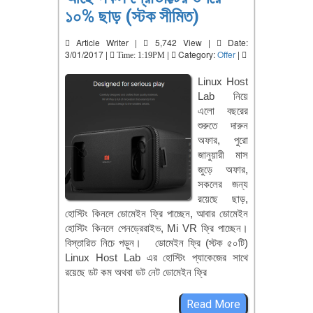
১০% ছাড় (স্টক সীমিত)
Article Writer |
5,742 View |
Date:
3/01/2017 |
|
Category:
Offer
|
Time: 1:19PM
Linux Host
Lab নিয়ে
এলো বছরের
শুরুতে দারুন
অফার, পুরো
জানুয়ারী মাস
জুড়ে অফার,
সকলের জন্য
রয়েছে ছাড়,
হোস্টিং কিনলে ডোমেইন ফ্রি পাচ্ছেন, আবার ডোমেইন
হোস্টিং কিনলে পেনড্রেরাইভ, Mi VR ফ্রি পাচ্ছেন।
বিস্তারিত নিচে পড়ুন। ডোমেইন ফ্রি (স্টক ৫০টি)
Linux Host Lab এর হোস্টিং প্যাকেজের সাথে
রয়েছে ডট কম অথবা ডট নেট ডোমেইন ফ্রি
Read More