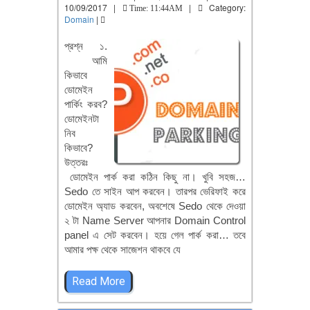
10/09/2017 |
|
Category:
Time: 11:44AM
Domain
|
প্রশ্ন ১.
আমি
কিভাবে
ডোমেইন
পার্কিং করব?
ডোমেইনটা
নিব
কিভাবে?
উত্তরঃ
ডোমেইন পার্ক করা কঠিন কিছু না। খুবি সহজ…
Sedo তে সাইন আপ করবেন। তারপর ভেরিফাই করে
ডোমেইন অ্যাড করবেন, অবশেষে Sedo থেকে দেওয়া
২ টা Name Server আপনার Domain Control
panel এ সেট করবেন। হয়ে গেল পার্ক করা… তবে
আমার পক্ষ থেকে সাজেশন থাকবে যে
Read More