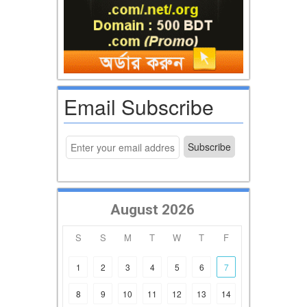
Email Subscribe
August 2026
S
S
M
T
W
T
F
1
2
3
4
5
6
7
8
9
10
11
12
13
14