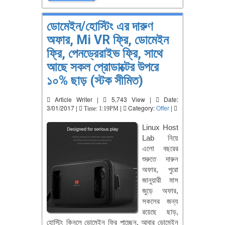
ডোমেইন/হোস্টিং এর দারুণ
অফার, Mi VR ফ্রি, ডোমেইন
ফ্রি, পেনড্রেরাইভ ফ্রি, সাথে
আছে সকল প্রোডাক্টের উপরে
১০% ছাড় (স্টক সীমিত)
Article Writer |
5,743 View |
Date:
3/01/2017 |
|
Category:
Offer
|
Time: 1:19PM
Linux Host
Lab নিয়ে
এলো বছরের
শুরুতে দারুন
অফার, পুরো
জানুয়ারী মাস
জুড়ে অফার,
সকলের জন্য
রয়েছে ছাড়,
হোস্টিং কিনলে ডোমেইন ফ্রি পাচ্ছেন, আবার ডোমেইন