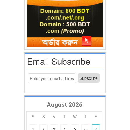
Email Subscribe
August 2026
S
S
M
T
W
T
F
1
2
3
4
5
6
7