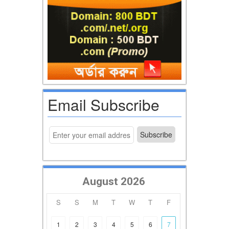
Email Subscribe
August 2026
S
S
M
T
W
T
F
1
2
3
4
5
6
7