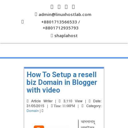
admin@linuxhostlab.com
+8801713566533 /
+8801712935793
shaplahost
How To Setup a resell
biz Domain in Blogger
with video
Article Writer |
3,110 View |
Date:
31/05/2015 |
|
Category:
Time: 11:08PM
Domain
|
আসসালামু
আলাইকুম,