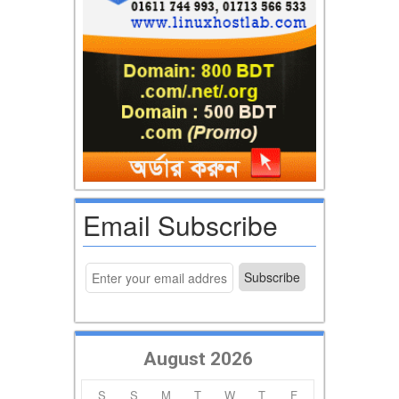
Email Subscribe
August 2026
S
S
M
T
W
T
F