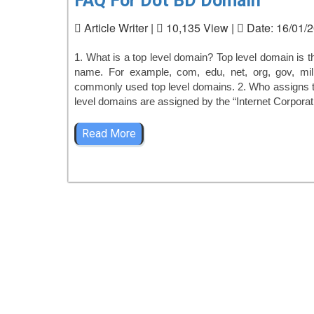
FAQ For Dot BD Domain
Article Writer |
10,135 View |
Date: 16/01/2
1. What is a top level domain? Top level domain is t
name. For example, com, edu, net, org, gov, mil
commonly used top level domains. 2. Who assigns t
level domains are assigned by the “Internet Corporat
Read More