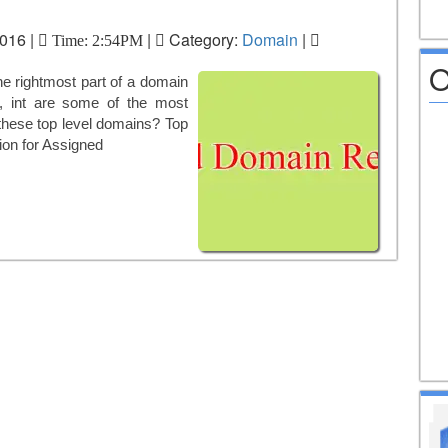
016 |
|
Category:
Domain
|
Time: 2:54PM
O
he rightmost part of a domain
, int are some of the most
hese top level domains? Top
ion for Assigned