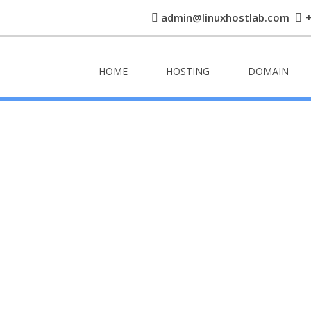
admin@linuxhostlab.com
HOME
HOSTING
DOMAIN
OUR BLOG
OUR ALL TUTORIAL BLOG.